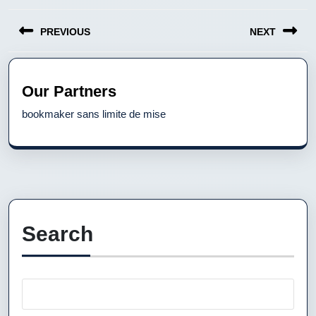
Post
PREVIOUS
NEXT
navigation
Previous
Next
post:
post:
Our Partners
bookmaker sans limite de mise
Search