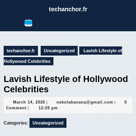
Skip
techanchor.fr
to
content
Open
Skip
Button
to
content
techanchor.fr
Uncategorized
Lavish Lifestyle of
Hollywood Celebrities
Lavish Lifestyle of Hollywood
Celebrities
March
nekolaba
March 14, 2026
nekolabanana@gmail.com
0
|
|
14,
Comment
12:28 pm
|
2026
Categories:
Uncategorized