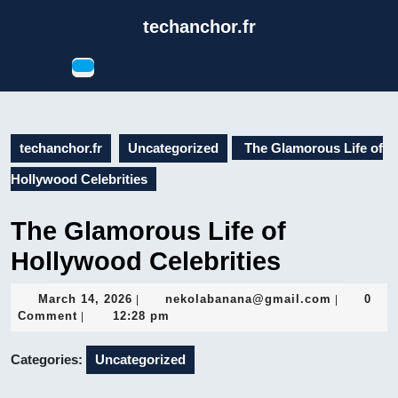
Skip
techanchor.fr
to
content
Open
Skip
Button
to
content
techanchor.fr
Uncategorized
The Glamorous Life of
Hollywood Celebrities
The Glamorous Life of
Hollywood Celebrities
March
nekolaba
March 14, 2026
nekolabanana@gmail.com
0
|
|
14,
Comment
12:28 pm
|
2026
Categories:
Uncategorized