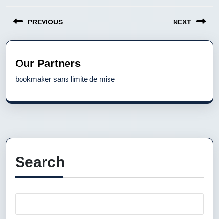
Post
PREVIOUS
NEXT
navigation
Previous
Next
post:
post:
Our Partners
bookmaker sans limite de mise
Search