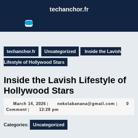
Skip
techanchor.fr
to
content
Open
Skip
Button
to
content
techanchor.fr
Uncategorized
Inside the Lavish
Lifestyle of Hollywood Stars
Inside the Lavish Lifestyle of
Hollywood Stars
March
nekolaba
March 14, 2026
nekolabanana@gmail.com
0
|
|
14,
Comment
12:28 pm
|
2026
Categories:
Uncategorized