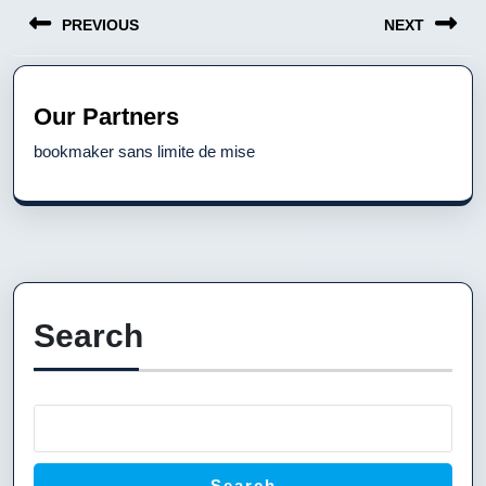
Post
PREVIOUS
NEXT
navigation
Previous
Next
post:
post:
Our Partners
bookmaker sans limite de mise
Search
Search